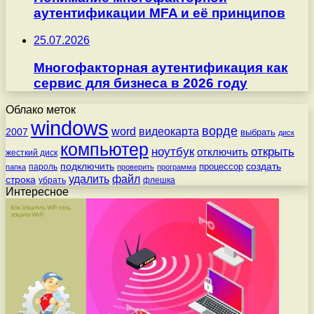
аутентификации MFA и её принципов
25.07.2026
Многофакторная аутентификация как
сервис для бизнеса в 2026 году
Облако меток
windows
ворде
word
видеокарта
2007
выбрать
диск
компьютер
ноутбук
открыть
отключить
жесткий диск
подключить
создать
процессор
пароль
папка
проверить
программа
удалить
файл
строка
убрать
флешка
Интересное