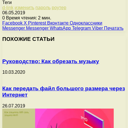
Теги
d-link
изменить
пароль
роутер
06.05.2019
0
Время чтения: 2 мин.
Facebook
X
Pinterest
Вконтакте
Одноклассники
Messenger
Messenger
WhatsApp
Telegram
Viber
Печатать
ПОХОЖИЕ СТАТЬИ
Руководство: Как обрезать музыку
10.03.2020
Как передать файл большого размера через
Интернет
26.07.2019