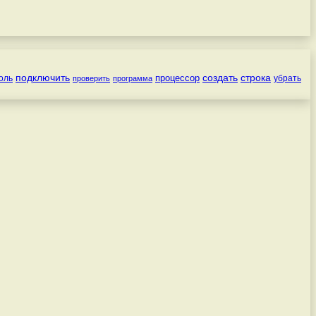
подключить
создать
строка
процессор
оль
убрать
проверить
программа