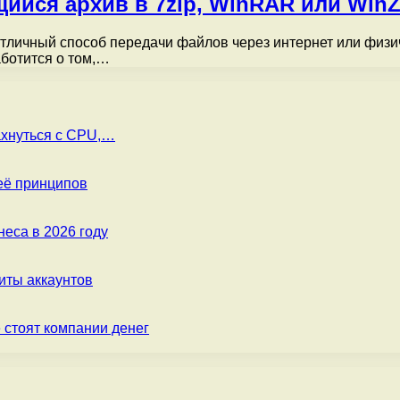
ийся архив в 7zip, WinRAR или WinZ
личный способ передачи файлов через интернет или физи
аботится о том,…
ахнуться с CPU,…
её принципов
еса в 2026 году
ты аккаунтов
 стоят компании денег