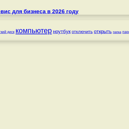
ис для бизнеса в 2026 году
компьютер
ноутбук
открыть
отключить
ткий диск
пар
папка