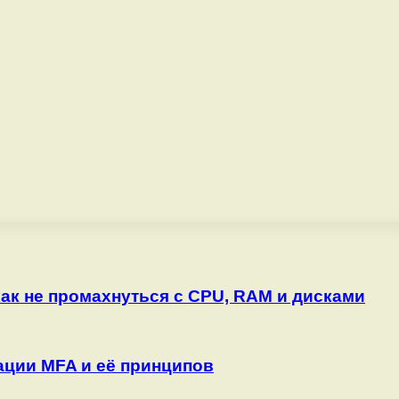
как не промахнуться с CPU, RAM и дисками
ции MFA и её принципов