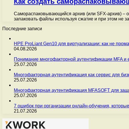
Как создать самораспаковывающ
Самораспаковывающийся архив (или SFX-архив) – от
запаковать файлы используя сжатие и при этом не з
Последние записи
HPE ProLiant Gen10 для виртуализации: как не пром
04.08.2026
Понимание многофакторной аутентификации MFA и 
25.07.2026
Многофакторная аутентификация как сервис для бизн
25.07.2026
Многофакторная аутентификация MFASOFT для защи
25.07.2026
7 ошибок при организации онлайн-обучения, которые
21.07.2026