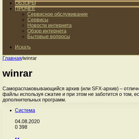
ОБЗОРЫ
ПРОЧЕЕ
Сервисное обслуживание
Сервисы
Новости интернета
Обзор интернета
Бытовые вопросы
Искать
Главная
/
winrar
winrar
Самораспаковывающийся архив (или SFX-архив) – отличны
файлы используя сжатие и при этом не заботится о том, е
дополнительных программ.
Система
04.08.2020
0
398