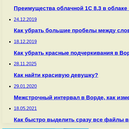
Преимущества облачной 1С 8.3 в облаке
24.12.2019
Как убрать большие пробелы между слова
18.12.2019
Как убрать красные подчеркивания в Ворд
28.11.2025
Как найти красивую девушку?
29.01.2020
Межстрочный интервал в Ворде, как изм
18.05.2021
Как быстро выделить сразу все файлы в