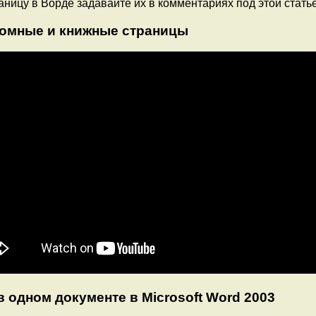
раницу в Ворде задавайте их в комментариях под этой стать
бомные и книжные страницы
 одном документе в Microsoft Word 2003