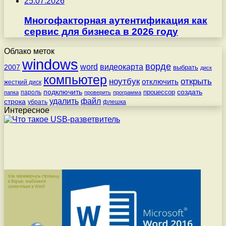
25.07.2026
Многофакторная аутентификация как
сервис для бизнеса в 2026 году
Облако меток
windows
ворде
word
видеокарта
2007
выбрать
диск
компьютер
ноутбук
открыть
отключить
жесткий диск
подключить
создать
процессор
пароль
папка
проверить
программа
удалить
файл
строка
убрать
флешка
Интересное