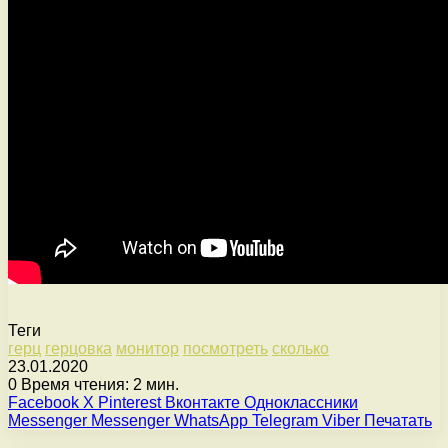
Теги
герц
герцовка
монитор
посмотреть
сколько
23.01.2020
0
Время чтения: 2 мин.
Facebook
X
Pinterest
Вконтакте
Одноклассники
Messenger
Messenger
WhatsApp
Telegram
Viber
Печатать