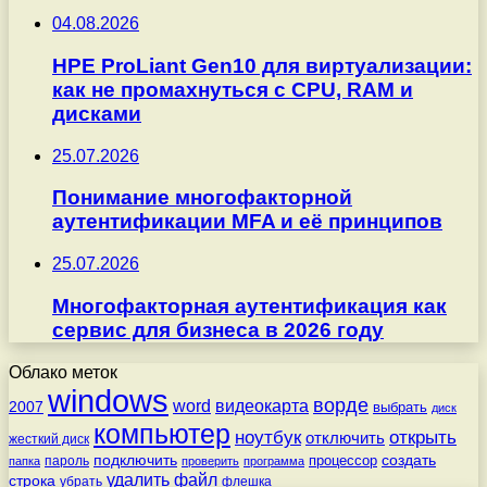
04.08.2026
HPE ProLiant Gen10 для виртуализации:
как не промахнуться с CPU, RAM и
дисками
25.07.2026
Понимание многофакторной
аутентификации MFA и её принципов
25.07.2026
Многофакторная аутентификация как
сервис для бизнеса в 2026 году
Облако меток
windows
ворде
word
видеокарта
2007
выбрать
диск
компьютер
ноутбук
открыть
отключить
жесткий диск
подключить
создать
процессор
пароль
папка
проверить
программа
удалить
файл
строка
убрать
флешка