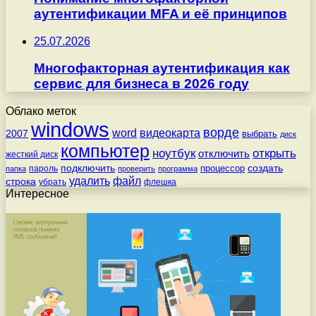
аутентификации MFA и её принципов
25.07.2026
Многофакторная аутентификация как
сервис для бизнеса в 2026 году
Облако меток
windows
ворде
word
видеокарта
2007
выбрать
диск
компьютер
ноутбук
открыть
отключить
жесткий диск
подключить
создать
процессор
пароль
папка
проверить
программа
удалить
файл
строка
убрать
флешка
Интересное