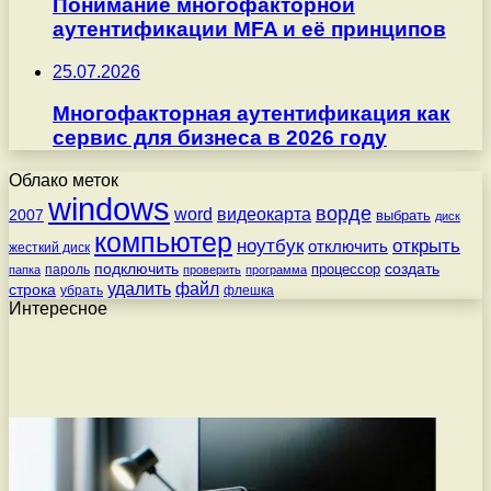
Понимание многофакторной
аутентификации MFA и её принципов
25.07.2026
Многофакторная аутентификация как
сервис для бизнеса в 2026 году
Облако меток
windows
ворде
word
видеокарта
2007
выбрать
диск
компьютер
ноутбук
открыть
отключить
жесткий диск
подключить
создать
процессор
пароль
папка
проверить
программа
удалить
файл
строка
убрать
флешка
Интересное