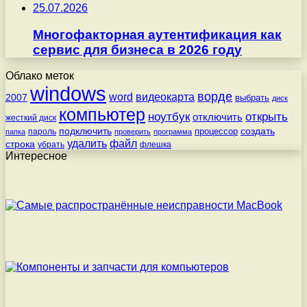
25.07.2026
Многофакторная аутентификация как
сервис для бизнеса в 2026 году
Облако меток
windows
ворде
word
видеокарта
2007
выбрать
диск
компьютер
ноутбук
открыть
отключить
жесткий диск
подключить
создать
процессор
пароль
папка
проверить
программа
удалить
файл
строка
убрать
флешка
Интересное