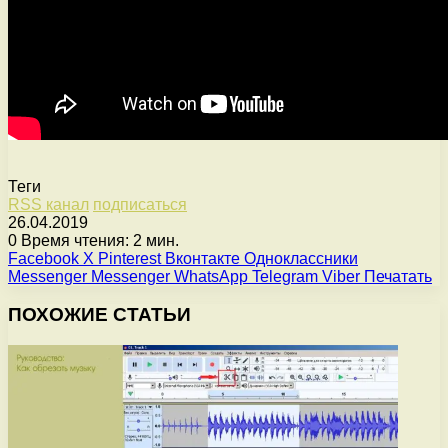
Теги
RSS канал
подписаться
26.04.2019
0
Время чтения: 2 мин.
Facebook
X
Pinterest
Вконтакте
Одноклассники
Messenger
Messenger
WhatsApp
Telegram
Viber
Печатать
ПОХОЖИЕ СТАТЬИ