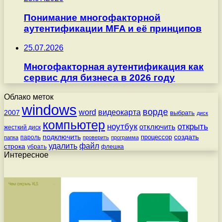
Понимание многофакторной
аутентификации MFA и её принципов
25.07.2026
Многофакторная аутентификация как
сервис для бизнеса в 2026 году
Облако меток
windows
ворде
word
видеокарта
2007
выбрать
диск
компьютер
ноутбук
открыть
отключить
жесткий диск
подключить
создать
процессор
пароль
папка
проверить
программа
удалить
файл
строка
убрать
флешка
Интересное