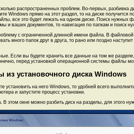
сколько распространенных проблем. Во-первых, разбивка д
ите Windows прямо на этот раздел, то на диске получится
лы, все это будет лежать на одном диске. Поиск нужных фа
ы и ваших документов, то навигация по папкам и поиск нуж
проблему с ограниченной длинной имени файла. В файлово
ать много папок друг в друга, то рано или поздно наступит
ые. Если вы будете хранить все данные на том же разделе,
ечно, перед установкой операционной системы файлы можн
лы из установочного диска Windows
ите установить на него Windows, то удобней всего выполни
ютера и запустите процесс установки.
 В этом окне можно разбить диск на разделы, для этого ну