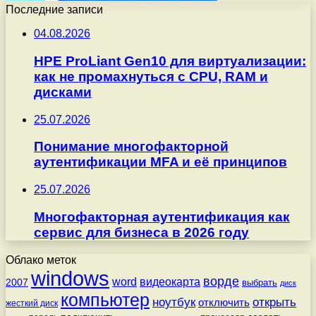
Последние записи
04.08.2026
HPE ProLiant Gen10 для виртуализации:
как не промахнуться с CPU, RAM и
дисками
25.07.2026
Понимание многофакторной
аутентификации MFA и её принципов
25.07.2026
Многофакторная аутентификация как
сервис для бизнеса в 2026 году
Облако меток
windows
ворде
word
видеокарта
2007
выбрать
диск
компьютер
ноутбук
открыть
отключить
жесткий диск