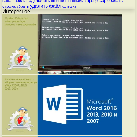
подключить
создать
процессор
пароль
папка
проверить
программа
удалить
файл
строка
убрать
флешка
Интересное