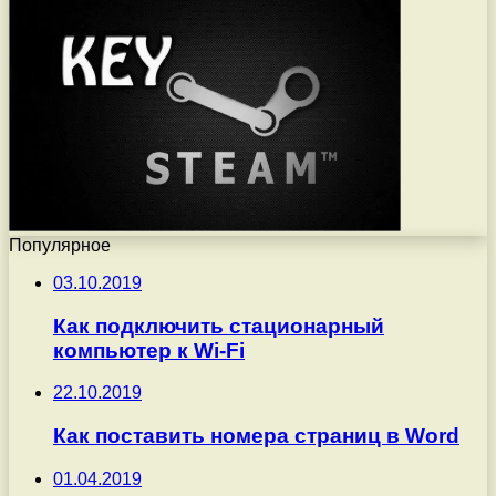
Популярное
03.10.2019
Как подключить стационарный
компьютер к Wi-Fi
22.10.2019
Как поставить номера страниц в Word
01.04.2019