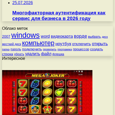
25.07.2026
Многофакторная аутентификация как
сервис для бизнеса в 2026 году
Облако меток
windows
ворде
word
видеокарта
2007
выбрать
диск
компьютер
ноутбук
открыть
отключить
жесткий диск
подключить
создать
процессор
пароль
папка
проверить
программа
удалить
файл
строка
убрать
флешка
Интересное