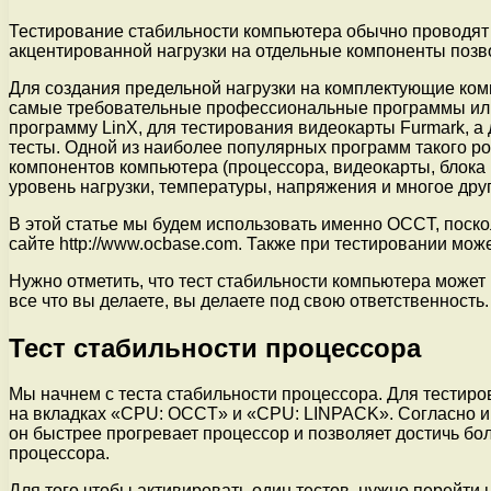
Тестирование стабильности компьютера обычно проводят 
акцентированной нагрузки на отдельные компоненты позво
Для создания предельной нагрузки на комплектующие ко
самые требовательные профессиональные программы или 
программу LinX, для тестирования видеокарты Furmark, а
тесты. Одной из наиболее популярных программ такого р
компонентов компьютера (процессора, видеокарты, блока
уровень нагрузки, температуры, напряжения и многое друг
В этой статье мы будем использовать именно OCCT, поск
сайте http://www.ocbase.com. Также при тестировании мо
Нужно отметить, что тест стабильности компьютера может 
все что вы делаете, вы делаете под свою ответственность.
Тест стабильности процессора
Мы начнем с теста стабильности процессора. Для тестир
на вкладках «CPU: OCCT» и «CPU: LINPACK». Согласно и
он быстрее прогревает процессор и позволяет достичь бо
процессора.
Для того чтобы активировать один тестов, нужно перейти