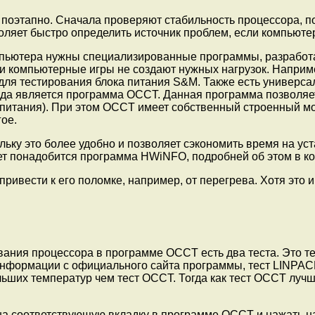
поэтапно. Сначала проверяют стабильность процессора, по
ляет быстро определить источник проблем, если компьютер
мпьютера нужны специализированные программы, разработа
компьютерные игры не создают нужных нагрузок. Наприме
 для тестирования блока питания S&M. Также есть универс
ода является программа OCCT. Данная программа позволяет
 питания). При этом OCCT имеет собственный строенный м
ое.
ольку это более удобно и позволяет сэкономить время на 
жет понадобится программа HWiNFO, подробней об этом в ко
привести к его поломке, например, от перегрева. Хотя это 
ования процессора в программе OCCT есть два теста. Это 
нформации с официального сайта программы, тест LINPACK
льших температур чем тест OCCT. Тогда как тест OCCT луч
 на соответствующую вкладку в программе OCCT и нажать н