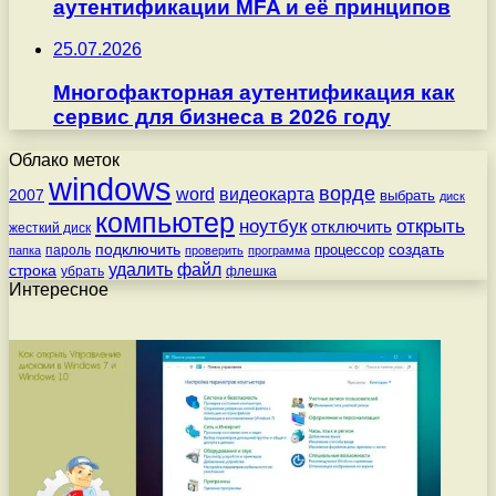
аутентификации MFA и её принципов
25.07.2026
Многофакторная аутентификация как
сервис для бизнеса в 2026 году
Облако меток
windows
ворде
word
видеокарта
2007
выбрать
диск
компьютер
ноутбук
открыть
отключить
жесткий диск
подключить
создать
процессор
пароль
папка
проверить
программа
удалить
файл
строка
убрать
флешка
Интересное