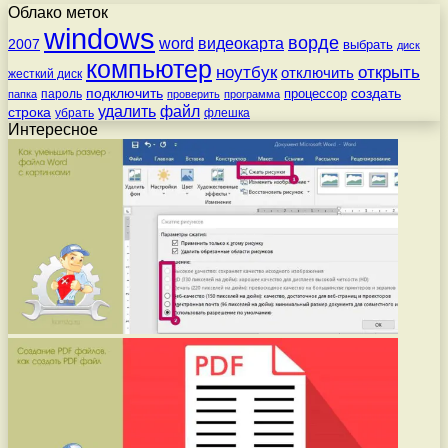
Облако меток
windows
ворде
word
видеокарта
2007
выбрать
диск
компьютер
ноутбук
открыть
отключить
жесткий диск
подключить
создать
процессор
пароль
папка
проверить
программа
удалить
файл
строка
убрать
флешка
Интересное