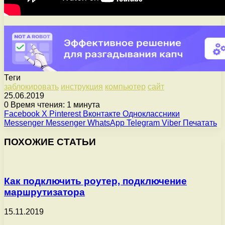
Теги
заблокировать
инструкция
компьютер
сайт
25.06.2019
0
Время чтения: 1 минута
Facebook
X
Pinterest
Вконтакте
Одноклассники
Messenger
Messenger
WhatsApp
Telegram
Viber
Печатать
ПОХОЖИЕ СТАТЬИ
Как подключить роутер, подключение
маршрутизатора
15.11.2019