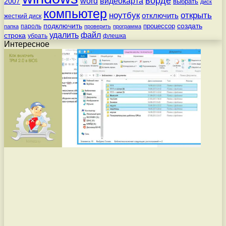
ворде
word
видеокарта
2007
выбрать
диск
компьютер
ноутбук
открыть
отключить
жесткий диск
подключить
создать
процессор
пароль
папка
проверить
программа
удалить
файл
строка
убрать
флешка
Интересное