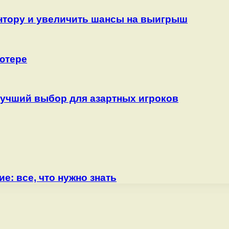
нтору и увеличить шансы на выигрыш
ьютере
учший выбор для азартных игроков
е: все, что нужно знать