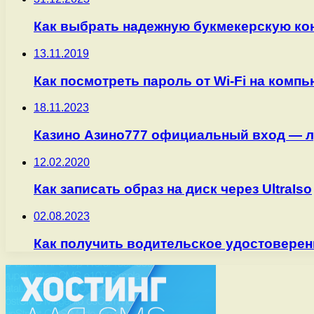
Как выбрать надежную букмекерскую ко
13.11.2019
Как посмотреть пароль от Wi-Fi на комп
18.11.2023
Казино Азино777 официальный вход — л
12.02.2020
Как записать образ на диск через UltraIso
02.08.2023
Как получить водительское удостоверени