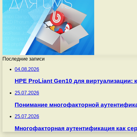
Последние записи
04.08.2026
HPE ProLiant Gen10 для виртуализации: 
25.07.2026
Понимание многофакторной аутентифика
25.07.2026
Многофакторная аутентификация как серв