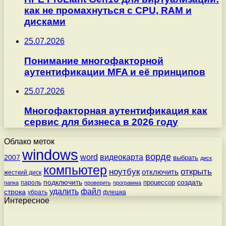
как не промахнуться с CPU, RAM и
дисками
25.07.2026
Понимание многофакторной
аутентификации MFA и её принципов
25.07.2026
Многофакторная аутентификация как
сервис для бизнеса в 2026 году
Облако меток
windows
ворде
word
видеокарта
2007
выбрать
диск
компьютер
ноутбук
открыть
отключить
жесткий диск
подключить
создать
процессор
пароль
папка
проверить
программа
удалить
файл
строка
убрать
флешка
Интересное