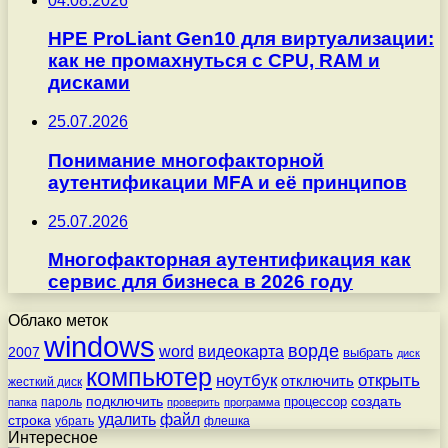
04.08.2026
HPE ProLiant Gen10 для виртуализации:
как не промахнуться с CPU, RAM и
дисками
25.07.2026
Понимание многофакторной
аутентификации MFA и её принципов
25.07.2026
Многофакторная аутентификация как
сервис для бизнеса в 2026 году
Облако меток
windows
ворде
word
видеокарта
2007
выбрать
диск
компьютер
ноутбук
открыть
отключить
жесткий диск
подключить
создать
процессор
пароль
папка
проверить
программа
удалить
файл
строка
убрать
флешка
Интересное