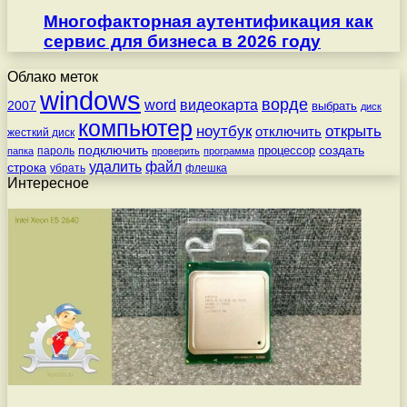
Многофакторная аутентификация как
сервис для бизнеса в 2026 году
Облако меток
windows
ворде
word
видеокарта
2007
выбрать
диск
компьютер
ноутбук
открыть
отключить
жесткий диск
подключить
создать
процессор
пароль
папка
проверить
программа
удалить
файл
строка
убрать
флешка
Интересное