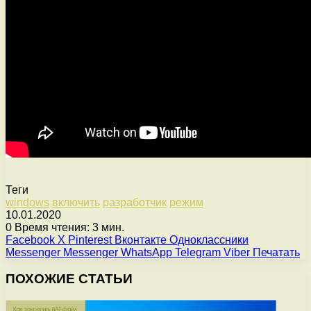
Теги
windows
включить
разработчик
режим
10.01.2020
0
Время чтения: 3 мин.
Facebook
X
Pinterest
Вконтакте
Одноклассники
Messenger
Messenger
WhatsApp
Telegram
Viber
Печатать
ПОХОЖИЕ СТАТЬИ