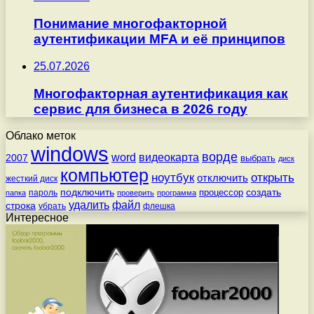
Понимание многофакторной
аутентификации MFA и её принципов
25.07.2026
Многофакторная аутентификация как
сервис для бизнеса в 2026 году
Облако меток
windows
ворде
word
видеокарта
2007
выбрать
диск
компьютер
ноутбук
открыть
отключить
жесткий диск
подключить
создать
процессор
пароль
папка
проверить
программа
удалить
файл
строка
убрать
флешка
Интересное