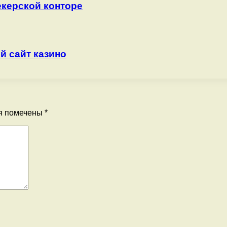
екерской конторе
й сайт казино
я помечены
*