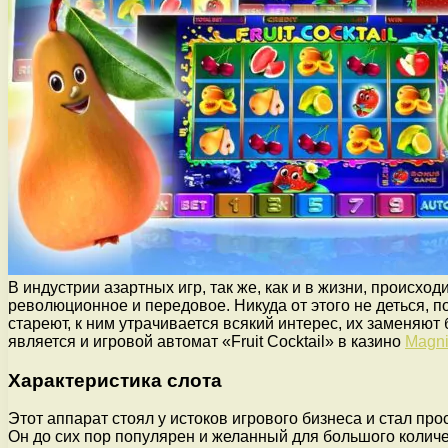
В индустрии азартных игр, так же, как и в жизни, происхо
революционное и передовое. Никуда от этого не деться, п
стареют, к ним утрачивается всякий интерес, их заменя
является и игровой автомат «Fruit Cocktail» в казино
Magni
Характеристика слота
Этот аппарат стоял у истоков игрового бизнеса и стал пр
Он до сих пор популярен и желанный для большого количе