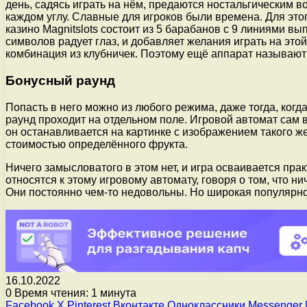
день, садясь играть на нём, предаются ностальгическим в
каждом углу. Славные для игроков были времена. Для эт
казино Magnitslots состоит из 5 барабанов с 9 линиями вы
символов радует глаз, и добавляет желания играть на э
комбинация из клубничек. Поэтому ещё аппарат называют
Бонусный раунд
Попасть в него можно из любого режима, даже тогда, когд
раунд проходит на отдельном поле. Игровой автомат сам 
он останавливается на картинке с изображением такого же 
стоимостью определённого фрукта.
Ничего замысловатого в этом нет, и игра осваивается пр
относятся к этому игровому автомату, говоря о том, что ни
Они постоянно чем-то недовольны. Но широкая популярнос
16.10.2022
0
Время чтения: 1 минута
Facebook
X
Pinterest
Вконтакте
Одноклассники
Messenger