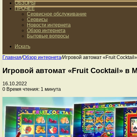
ОБЗОРЫ
ПРОЧЕЕ
Сервисное обслуживание
Сервисы
Новости интернета
Обзор интернета
Бытовые вопросы
Искать
Главная
/
Обзор интернета
/
Игровой автомат «Fruit Cocktail»
Игровой автомат «Fruit Cocktail» в M
16.10.2022
0
Время чтения: 1 минута