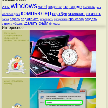
windows
ворде
word
видеокарта
2007
выбрать
диск
компьютер
ноутбук
открыть
отключить
жесткий диск
подключить
создать
процессор
пароль
папка
проверить
программа
удалить
файл
строка
убрать
флешка
Интересное