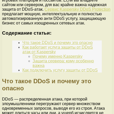
игровых платформ и госсайтов. Если вы владеете
сайтом или сервером, для вас крайне важна надежная
защита от DDoS-атак.
Сервис Kaspersky DDoS Protection
предлагает мощную, интеллектуальную и полностью
автоматизированную анти DDoS услугу, защищающую
бизнес от самых изощренных сетевых атак.
Содержание статьи:
Что такое DDoS и почему это опасно
Как работает услуга защиты от DDoS
атак от Kaspersky
Почему именно Kaspersky
Защита сервера: кому особенно
важна
Как подключить услугу защиты от DDoS
Что такое DDoS и почему это
опасно
DDoS — распределенная атака, при которой
злоумышленники перегружают сервер множеством
одновременных запросов, выводя его из строя. Атака
может длиться часы или дни, а ущерб исчисляется не