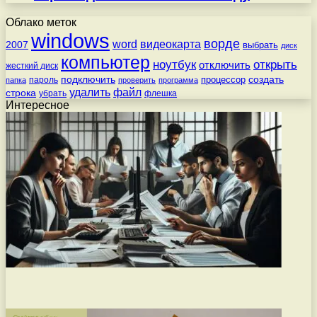
Облако меток
windows
ворде
word
видеокарта
2007
выбрать
диск
компьютер
ноутбук
открыть
отключить
жесткий диск
подключить
создать
процессор
пароль
папка
проверить
программа
удалить
файл
строка
убрать
флешка
Интересное