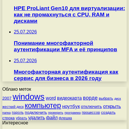
HPE ProLiant Gen10 для виртуализации:
как не промахнуться с CPU, RAM и
дисками
25.07.2026
Понимание многофакторной
аутентификации MFA и её принципов
25.07.2026
Многофакторная аутентификация как
сервис для бизнеса в 2026 году
Облако меток
windows
ворде
word
видеокарта
2007
выбрать
диск
компьютер
ноутбук
открыть
отключить
жесткий диск
подключить
создать
процессор
пароль
папка
проверить
программа
удалить
файл
строка
убрать
флешка
Интересное