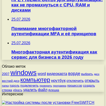
как не промахнуться с CPU, RAM и
дисками
25.07.2026
Понимание многофакторной
аутентификации MFA и её принципов
25.07.2026
Многофакторная аутентификация как
сервис для бизнеса в 2026 году
Облако меток
windows
ворде
word
видеокарта
2007
выбрать
диск
компьютер
ноутбук
открыть
отключить
жесткий диск
подключить
создать
процессор
пароль
папка
проверить
программа
удалить
файл
строка
убрать
флешка
Интересное