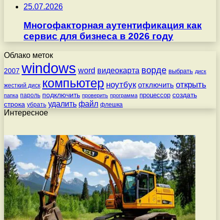
25.07.2026
Многофакторная аутентификация как
сервис для бизнеса в 2026 году
Облако меток
windows
ворде
word
видеокарта
2007
выбрать
диск
компьютер
ноутбук
открыть
отключить
жесткий диск
подключить
создать
процессор
пароль
папка
проверить
программа
удалить
файл
строка
убрать
флешка
Интересное