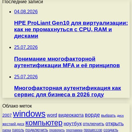
Последние записи
04.08.2026
HPE ProLiant Gen10 для виртуализации:
как не промахнуться с CPU, RAM и
дисками
25.07.2026
Понимание многофакторной
аутентификации MFA и её принципов
25.07.2026
Многофакторная аутентификация как
сервис для бизнеса в 2026 году
Облако меток
windows
ворде
word
видеокарта
2007
выбрать
диск
компьютер
ноутбук
открыть
отключить
жесткий диск
подключить
создать
процессор
пароль
папка
проверить
программа