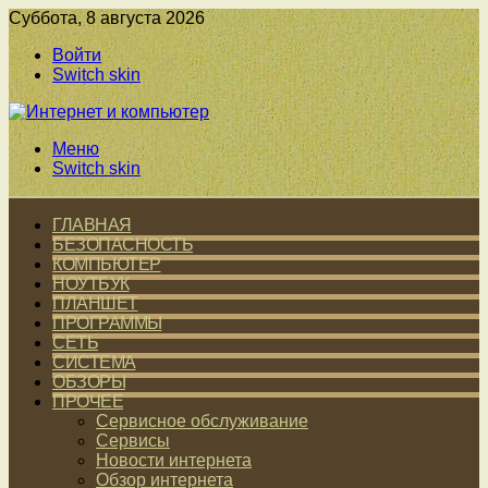
Суббота, 8 августа 2026
Войти
Switch skin
Меню
Switch skin
ГЛАВНАЯ
БЕЗОПАСНОСТЬ
КОМПЬЮТЕР
НОУТБУК
ПЛАНШЕТ
ПРОГРАММЫ
СЕТЬ
СИСТЕМА
ОБЗОРЫ
ПРОЧЕЕ
Сервисное обслуживание
Сервисы
Новости интернета
Обзор интернета