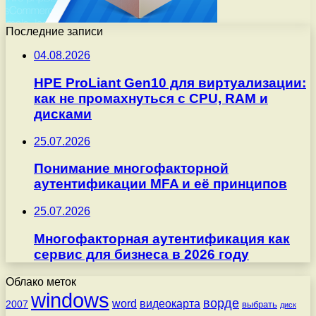
Последние записи
04.08.2026
HPE ProLiant Gen10 для виртуализации:
как не промахнуться с CPU, RAM и
дисками
25.07.2026
Понимание многофакторной
аутентификации MFA и её принципов
25.07.2026
Многофакторная аутентификация как
сервис для бизнеса в 2026 году
Облако меток
windows
ворде
word
видеокарта
2007
выбрать
диск