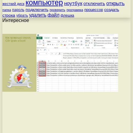
компьютер
ноутбук
открыть
отключить
жесткий диск
подключить
создать
процессор
пароль
папка
проверить
программа
удалить
файл
строка
убрать
флешка
Интересное