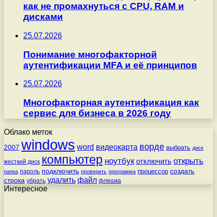
как не промахнуться с CPU, RAM и
дисками
25.07.2026
Понимание многофакторной
аутентификации MFA и её принципов
25.07.2026
Многофакторная аутентификация как
сервис для бизнеса в 2026 году
Облако меток
windows
ворде
word
видеокарта
2007
выбрать
диск
компьютер
ноутбук
открыть
отключить
жесткий диск
подключить
создать
процессор
пароль
папка
проверить
программа
удалить
файл
строка
убрать
флешка
Интересное