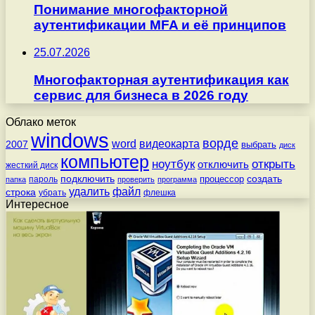
Понимание многофакторной
аутентификации MFA и её принципов
25.07.2026
Многофакторная аутентификация как
сервис для бизнеса в 2026 году
Облако меток
windows
ворде
word
видеокарта
2007
выбрать
диск
компьютер
ноутбук
открыть
отключить
жесткий диск
подключить
создать
процессор
пароль
папка
проверить
программа
удалить
файл
строка
убрать
флешка
Интересное