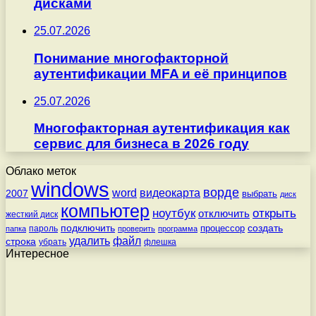
дисками
25.07.2026
Понимание многофакторной
аутентификации MFA и её принципов
25.07.2026
Многофакторная аутентификация как
сервис для бизнеса в 2026 году
Облако меток
windows
ворде
word
видеокарта
2007
выбрать
диск
компьютер
ноутбук
открыть
отключить
жесткий диск
подключить
создать
процессор
пароль
папка
проверить
программа
удалить
файл
строка
убрать
флешка
Интересное