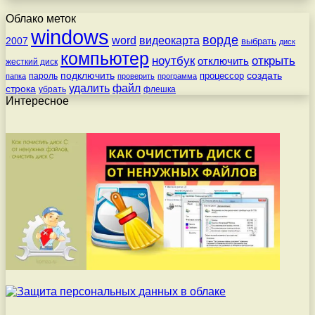
Облако меток
windows
ворде
word
видеокарта
2007
выбрать
диск
компьютер
ноутбук
открыть
отключить
жесткий диск
подключить
создать
процессор
пароль
папка
проверить
программа
удалить
файл
строка
убрать
флешка
Интересное