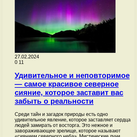
27.02.2024
0
11
Удивительное и неповторимое
— самое красивое северное
сияние, которое заставит вас
забыть о реальности
Среди тайн и загадок природы есть одно
удивительное явление, которое заставляет сердца
людей замирать от восторга. Это нежное и
завораживающее зрелище, которое называют
«сиянием северного неба». Мистические лучи,