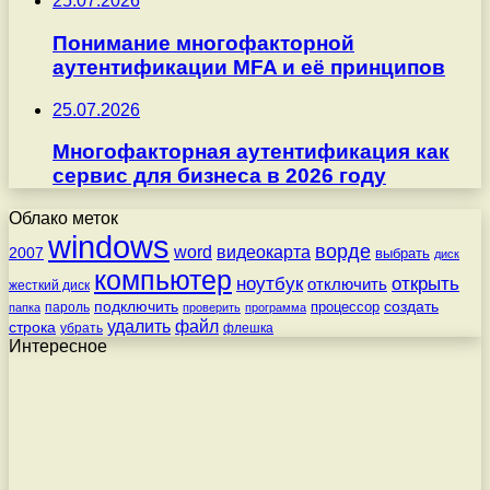
25.07.2026
Понимание многофакторной
аутентификации MFA и её принципов
25.07.2026
Многофакторная аутентификация как
сервис для бизнеса в 2026 году
Облако меток
windows
ворде
word
видеокарта
2007
выбрать
диск
компьютер
ноутбук
открыть
отключить
жесткий диск
подключить
создать
процессор
пароль
папка
проверить
программа
удалить
файл
строка
убрать
флешка
Интересное