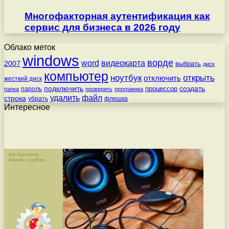
Многофакторная аутентификация как
сервис для бизнеса в 2026 году
Облако меток
windows
ворде
word
видеокарта
2007
выбрать
диск
компьютер
ноутбук
открыть
отключить
жесткий диск
подключить
создать
процессор
пароль
папка
проверить
программа
удалить
файл
строка
убрать
флешка
Интересное