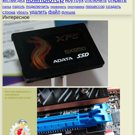
отключить
жесткий диск
подключить
создать
процессор
пароль
папка
проверить
программа
удалить
файл
строка
убрать
флешка
Интересное