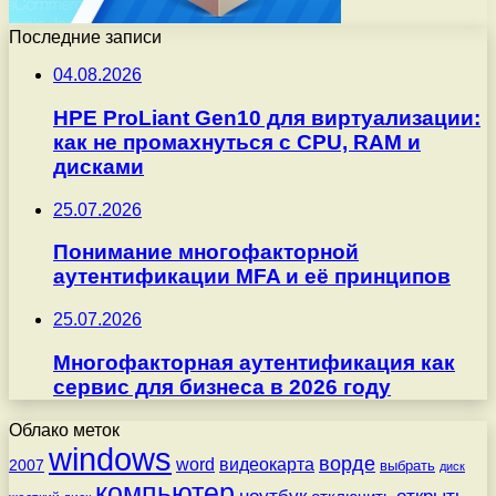
Последние записи
04.08.2026
HPE ProLiant Gen10 для виртуализации:
как не промахнуться с CPU, RAM и
дисками
25.07.2026
Понимание многофакторной
аутентификации MFA и её принципов
25.07.2026
Многофакторная аутентификация как
сервис для бизнеса в 2026 году
Облако меток
windows
ворде
word
видеокарта
2007
выбрать
диск
компьютер
ноутбук
открыть