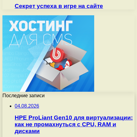
Секрет успеха в игре на сайте
Последние записи
04.08.2026
HPE ProLiant Gen10 для виртуализации:
как не промахнуться с CPU, RAM и
дисками