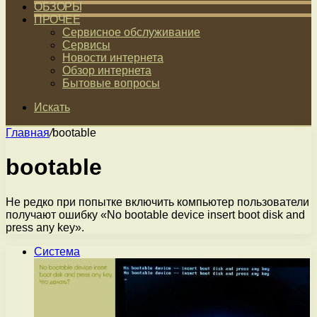
ОБЗОРЫ
ПРОЧЕЕ
Сервисное обслуживание
Сервисы
Новости интернета
Обзор интернета
Бытовые вопросы
Искать
Главная
/
bootable
bootable
Не редко при попытке включить компьютер пользователи
получают ошибку «No bootable device insert boot disk and
press any key».
Система