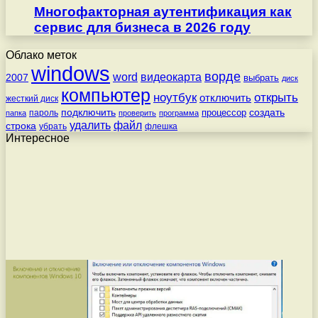
Многофакторная аутентификация как
сервис для бизнеса в 2026 году
Облако меток
windows
ворде
word
видеокарта
2007
выбрать
диск
компьютер
ноутбук
открыть
отключить
жесткий диск
подключить
создать
процессор
пароль
папка
проверить
программа
удалить
файл
строка
убрать
флешка
Интересное