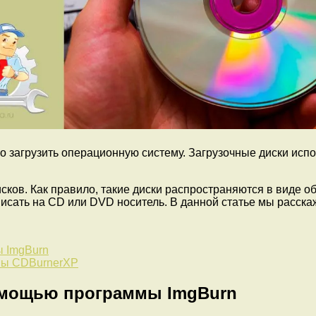
жно загрузить операционную систему. Загрузочные диски ис
ков. Как правило, такие диски распространяются в виде об
исать на CD или DVD носитель. В данной статье мы расскаже
ы ImgBurn
ммы CDBurnerXP
помощью программы ImgBurn