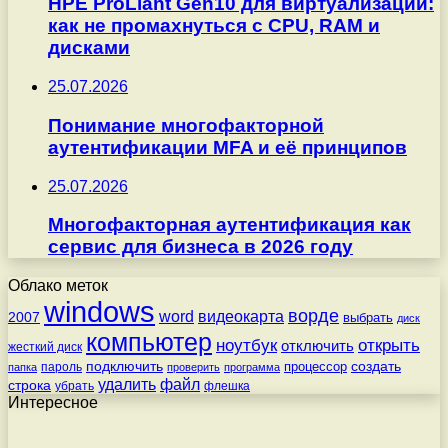
HPE ProLiant Gen10 для виртуализации:
как не промахнуться с CPU, RAM и
дисками
25.07.2026
Понимание многофакторной
аутентификации MFA и её принципов
25.07.2026
Многофакторная аутентификация как
сервис для бизнеса в 2026 году
Облако меток
windows
ворде
word
видеокарта
2007
выбрать
диск
компьютер
ноутбук
открыть
отключить
жесткий диск
подключить
создать
процессор
пароль
папка
проверить
программа
удалить
файл
строка
убрать
флешка
Интересное