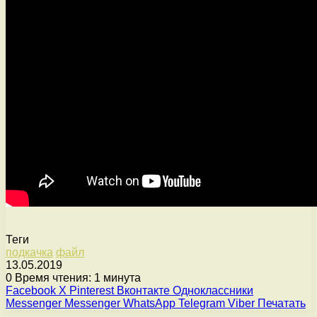
Теги
подкачка
файл
13.05.2019
0
Время чтения: 1 минута
Facebook
X
Pinterest
Вконтакте
Одноклассники
Messenger
Messenger
WhatsApp
Telegram
Viber
Печатать