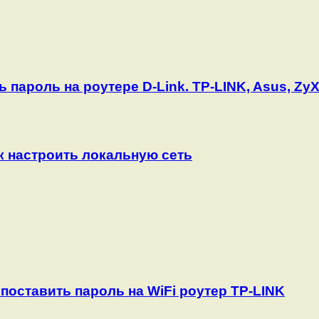
ь пароль на роутере D-Link. TP-LINK, Asus, Zy
к настроить локальную сеть
 поставить пароль на WiFi роутер TP-LINK