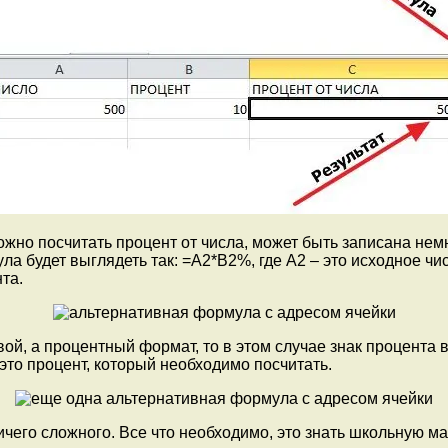
но посчитать процент от числа, может быть записана немно
а будет выглядеть так: =A2*B2%, где A2 – это исходное чис
та.
ловой, а процентный формат, то в этом случае знак процент
– это процент, который необходимо посчитать.
ничего сложного. Все что необходимо, это знать школьную м