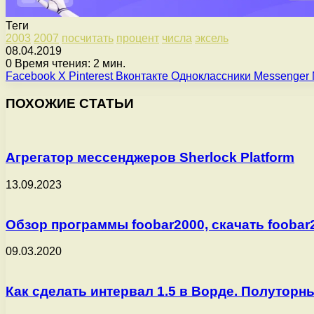
Теги
2003
2007
посчитать
процент
числа
эксель
08.04.2019
0
Время чтения: 2 мин.
Facebook
X
Pinterest
Вконтакте
Одноклассники
Messenger
ПОХОЖИЕ СТАТЬИ
Агрегатор мессенджеров Sherlock Platform
13.09.2023
Обзор программы foobar2000, скачать foobar
09.03.2020
Как сделать интервал 1.5 в Ворде. Полуторный