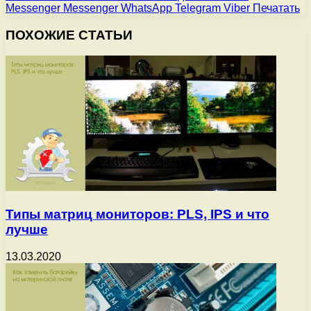
Messenger
Messenger
WhatsApp
Telegram
Viber
Печатать
ПОХОЖИЕ СТАТЬИ
Типы матриц мониторов: PLS, IPS и что
лучше
13.03.2020