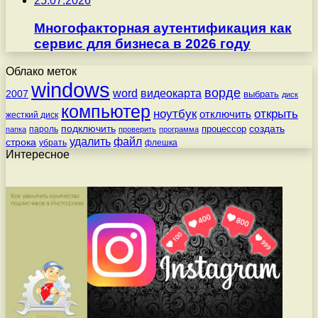
25.07.2026
Многофакторная аутентификация как
сервис для бизнеса в 2026 году
Облако меток
windows
ворде
word
видеокарта
2007
выбрать
диск
компьютер
ноутбук
открыть
отключить
жесткий диск
подключить
создать
процессор
пароль
папка
проверить
программа
удалить
файл
строка
убрать
флешка
Интересное