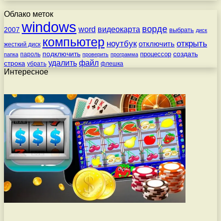
Облако меток
windows
ворде
word
видеокарта
2007
выбрать
диск
компьютер
ноутбук
открыть
отключить
жесткий диск
подключить
создать
процессор
пароль
папка
проверить
программа
удалить
файл
строка
убрать
флешка
Интересное