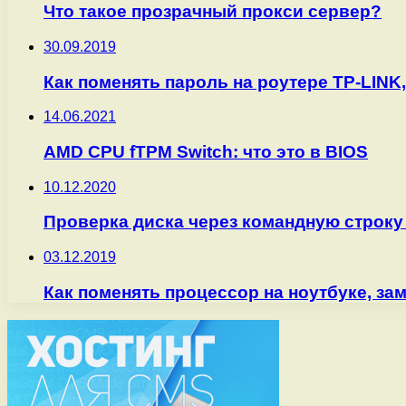
Что такое прозрачный прокси сервер?
30.09.2019
Как поменять пароль на роутере TP-LINK,
14.06.2021
AMD CPU fTPM Switch: что это в BIOS
10.12.2020
Проверка диска через командную стро
03.12.2019
Как поменять процессор на ноутбуке, за