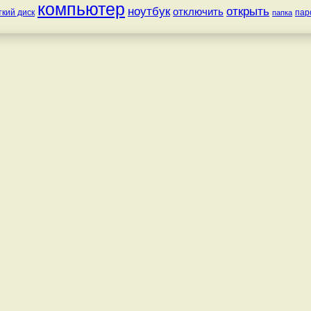
компьютер
ноутбук
открыть
отключить
ткий диск
пар
папка