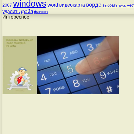
windows
ворде
word
видеокарта
2007
выбрать
жес
диск
удалить
файл
флешка
Интересное