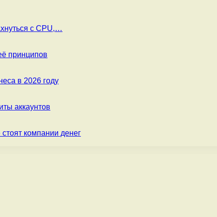
ахнуться с CPU,…
её принципов
еса в 2026 году
ты аккаунтов
 стоят компании денег