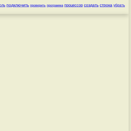
подключить
создать
строка
процессор
оль
убрать
проверить
программа