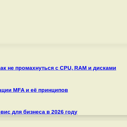
как не промахнуться с CPU, RAM и дисками
ции MFA и её принципов
ис для бизнеса в 2026 году