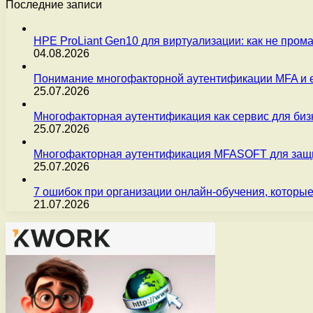
Последние записи
HPE ProLiant Gen10 для виртуализации: как не пром
04.08.2026
Понимание многофакторной аутентификации MFA и 
25.07.2026
Многофакторная аутентификация как сервис для бизн
25.07.2026
Многофакторная аутентификация MFASOFT для защи
25.07.2026
7 ошибок при организации онлайн-обучения, которые
21.07.2026