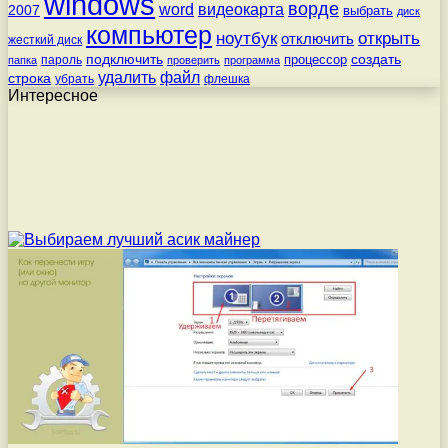
windows
ворде
word
видеокарта
2007
выбрать
диск
компьютер
ноутбук
открыть
отключить
жесткий диск
подключить
создать
процессор
пароль
папка
проверить
программа
удалить
файл
строка
убрать
флешка
Интересное