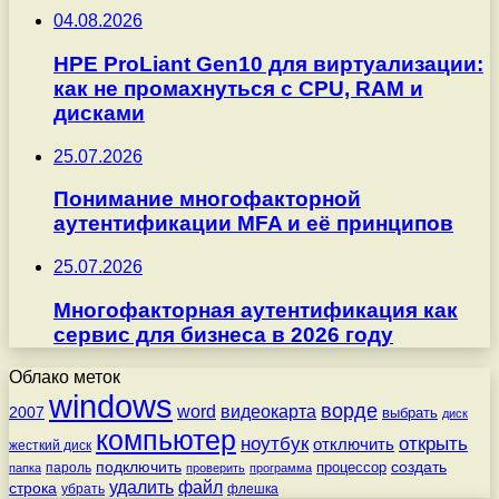
04.08.2026
HPE ProLiant Gen10 для виртуализации:
как не промахнуться с CPU, RAM и
дисками
25.07.2026
Понимание многофакторной
аутентификации MFA и её принципов
25.07.2026
Многофакторная аутентификация как
сервис для бизнеса в 2026 году
Облако меток
windows
ворде
word
видеокарта
2007
выбрать
диск
компьютер
ноутбук
открыть
отключить
жесткий диск
подключить
создать
процессор
пароль
папка
проверить
программа
удалить
файл
строка
убрать
флешка