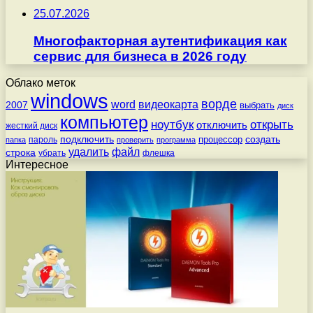
25.07.2026
Многофакторная аутентификация как
сервис для бизнеса в 2026 году
Облако меток
windows
ворде
word
видеокарта
2007
выбрать
диск
компьютер
ноутбук
открыть
отключить
жесткий диск
подключить
создать
процессор
пароль
папка
проверить
программа
удалить
файл
строка
убрать
флешка
Интересное