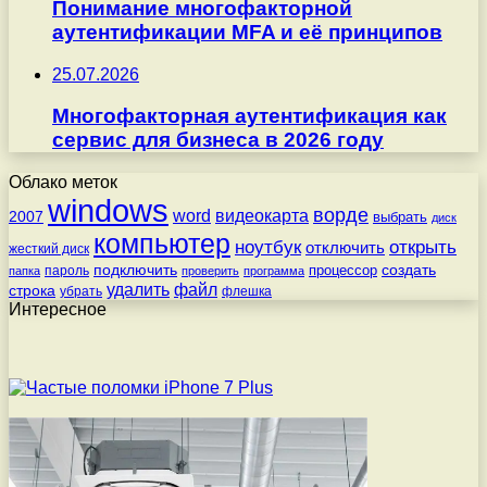
Понимание многофакторной
аутентификации MFA и её принципов
25.07.2026
Многофакторная аутентификация как
сервис для бизнеса в 2026 году
Облако меток
windows
ворде
word
видеокарта
2007
выбрать
диск
компьютер
ноутбук
открыть
отключить
жесткий диск
подключить
создать
процессор
пароль
папка
проверить
программа
удалить
файл
строка
убрать
флешка
Интересное