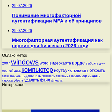
25.07.2026
Понимание многофакторной
аутентификации MFA и её принципов
25.07.2026
Многофакторная аутентификация как
сервис для бизнеса в 2026 году
Облако меток
windows
ворде
word
видеокарта
2007
выбрать
диск
компьютер
ноутбук
открыть
отключить
жесткий диск
подключить
создать
процессор
пароль
папка
проверить
программа
удалить
файл
строка
убрать
флешка
Интересное